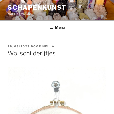
Ga
SCHAPENKUNST
naar
Nella Karreman
de
inhoud
Menu
GEPLAATST
28/03/2023
DOOR
NELLA
OP
Wol schilderijtjes