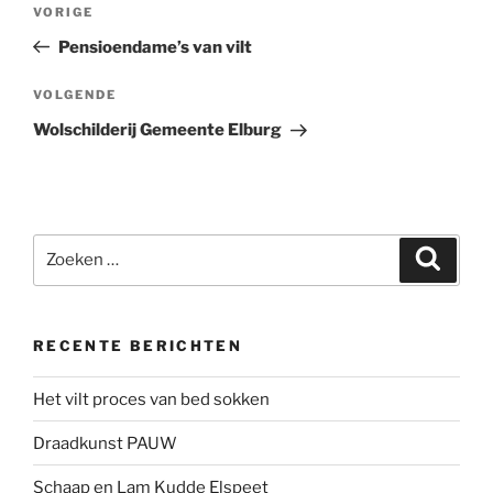
Vorig
VORIGE
navigatie
bericht
Pensioendame’s van vilt
Volgend
VOLGENDE
bericht
Wolschilderij Gemeente Elburg
Zoeken
Zoeke
naar:
RECENTE BERICHTEN
Het vilt proces van bed sokken
Draadkunst PAUW
Schaap en Lam Kudde Elspeet