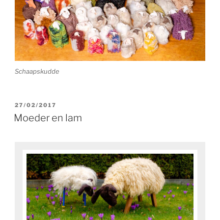
Schaapskudde
GEPLAATST
27/02/2017
OP
Moeder en lam