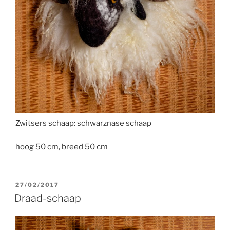
Zwitsers schaap: schwarznase schaap
hoog 50 cm, breed 50 cm
GEPLAATST
27/02/2017
OP
Draad-schaap