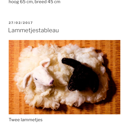
hoog 65 cm, breed 45 cm
GEPLAATST
27/02/2017
OP
Lammetjestableau
Twee lammetjes