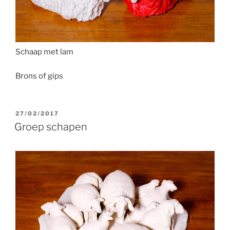
Schaap met lam
Brons of gips
GEPLAATST
27/02/2017
OP
Groep schapen