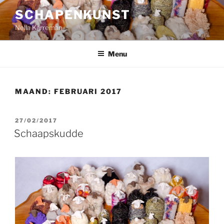
Ga
SCHAPENKUNST
naar
Nella Karreman
de
inhoud
Menu
MAAND:
FEBRUARI 2017
GEPLAATST
27/02/2017
OP
Schaapskudde