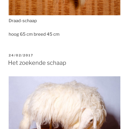
Draad-schaap
hoog 65 cm breed 45 cm
GEPLAATST
24/02/2017
OP
Het zoekende schaap