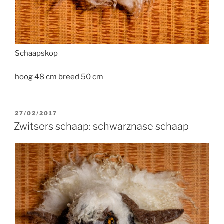
Schaapskop
hoog 48 cm breed 50 cm
GEPLAATST
27/02/2017
OP
Zwitsers schaap: schwarznase schaap