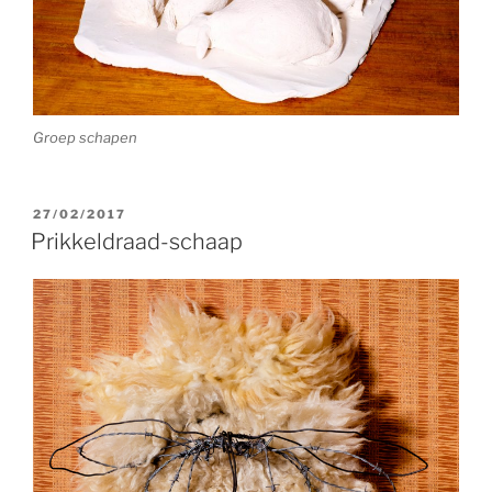
Groep schapen
GEPLAATST
27/02/2017
OP
Prikkeldraad-schaap