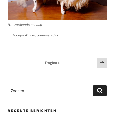
Het zoekende schaap
hoogte 45 cm, breedte 70 cm
Berichten
Volg
Pagina
1
pagi
paginering
Zoeken
Zoeke
naar:
RECENTE BERICHTEN