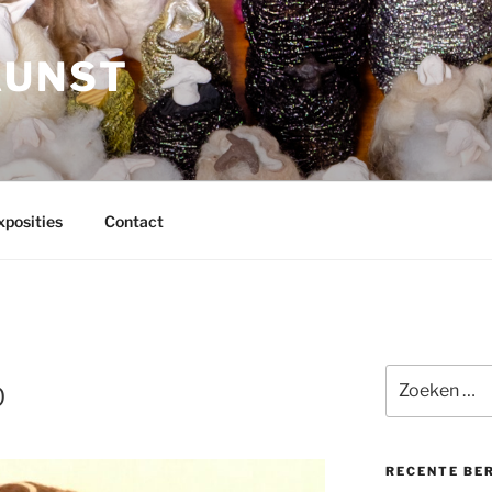
KUNST
xposities
Contact
Zoeken
D
naar:
RECENTE BE