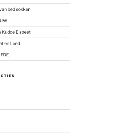
s van bed sokken
AUW
 Kudde Elspeet
ief en Leed
EFDE
ACTIES