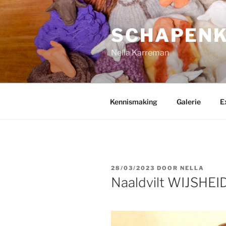
Ga
naar
SCHAPEN
de
inhoud
Nella Karreman
Kennismaking
Galerie
E
GEPLAATST
28/03/2023
DOOR
NELLA
OP
Naaldvilt WIJSHEI