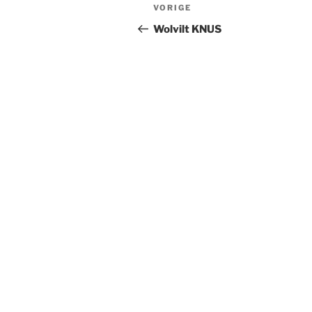
Bericht
Vorig
VORIGE
navigatie
bericht
Wolvilt KNUS