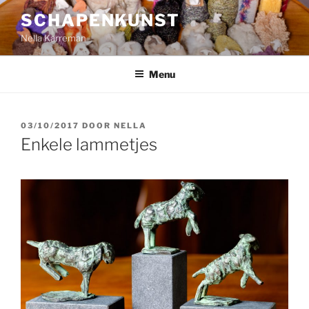
Ga
SCHAPENKUNST
naar
Nella Karreman
de
inhoud
Menu
GEPLAATST
03/10/2017
DOOR
NELLA
OP
Enkele lammetjes