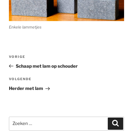
Enkele lammetjes
Bericht
Vorig
VORIGE
navigatie
bericht
Schaap met lam op schouder
Volgend
VOLGENDE
bericht
Herder met lam
Zoeken
Zoeke
naar: