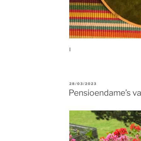
I
GEPLAATST
28/03/2023
OP
Pensioendame’s van