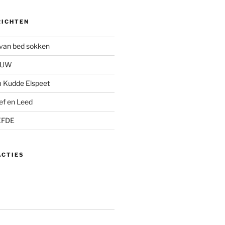
RICHTEN
s van bed sokken
AUW
 Kudde Elspeet
ief en Leed
EFDE
ACTIES