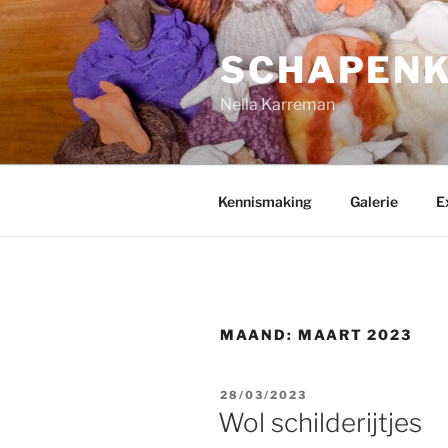
Ga
naar
SCHAPEN
de
inhoud
Nella Karreman
Kennismaking
Galerie
E
MAAND:
MAART 2023
GEPLAATST
28/03/2023
OP
Wol schilderijtjes